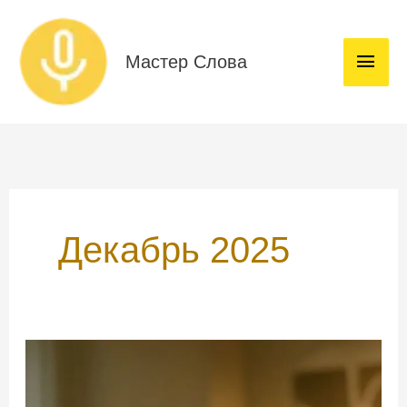
Перейти
Глав
к
мен
содержимому
Мастер Слова
Декабрь 2025
Что
подарить
близкому