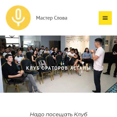
Перейти
Глав
к
мен
содержимому
Мастер Слова
КЛУБ ОРАТОРОВ АСТАНЫ
Надо посещать Клуб