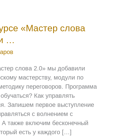
урсе «Мастер слова
ли …
таров
стер слова 2.0» мы добавили
рскому мастерству, модули по
методику переговоров. Программа
 обучаться? Как управлять
я. Запишем первое выступление
правляться с волнением с
 А также включим бесконечный
оторый есть у каждого […]