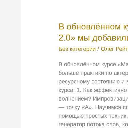
В
В обновлённом к
обновлённом
2.0» мы добави
курсе
Без категории
/
Олег Рей
«Мастер
слова
В обновлённом курсе «Ма
2.0»
больше практики по акте
мы
ресурсному состоянию и 
добавили
курса: 1. Как эффективно
…
волнением? Импровизаци
— точку «А». Научимся с
помощью простых техник.
генератор потока слов, к