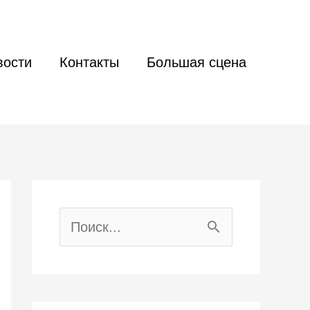
вости
Контакты
Большая сцена
П
о
и