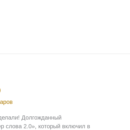
0
таров
сделали! Долгожданный
р слова 2.0», который включил в