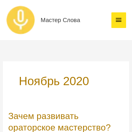
Перейти
Глав
к
мен
содержимому
Мастер Слова
Ноябрь 2020
Зачем
Зачем развивать
развивать
ораторское мастерство?
ораторское