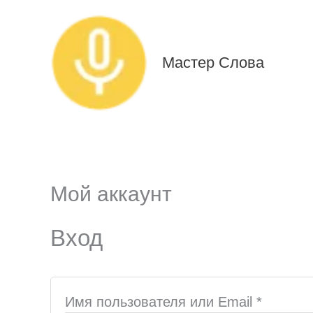
Перейти
к
содержимому
Мастер Слова
Мой аккаунт
Обязательно
Обязат
Вход
Имя пользователя или Email
*